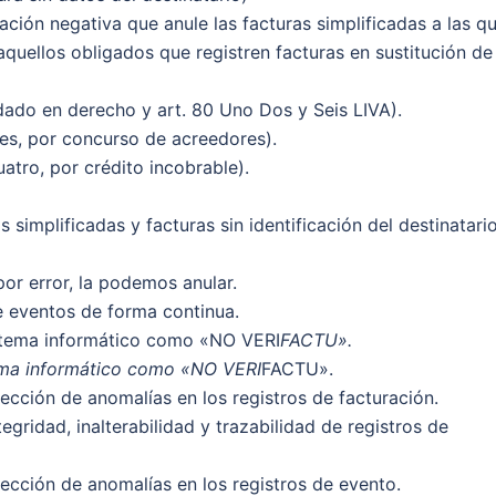
tación negativa que anule las facturas simplificadas a las q
o aquellos obligados que registren facturas en sustitución de
ndado en derecho y art. 80 Uno Dos y Seis LIVA).
tres, por concurso de acreedores).
uatro, por crédito incobrable).
s simplificadas y facturas sin identificación del destinatario
por error, la podemos anular.
e eventos de forma continua.
sistema informático como «NO VERI
FACTU».
tema informático como «NO VERI
FACTU».
cción de anomalías en los registros de facturación.
egridad, inalterabilidad y trazabilidad de registros de
ección de anomalías en los registros de evento.